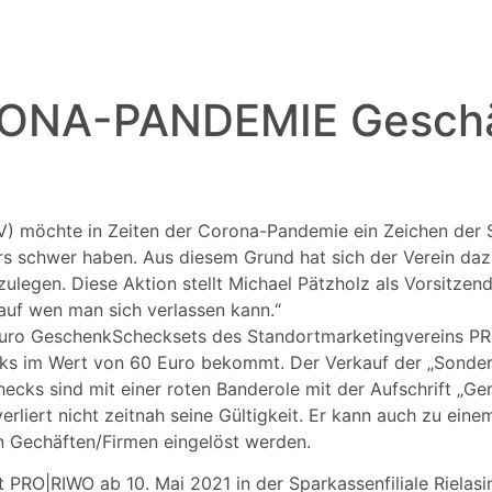
RONA-PANDEMIE Geschä
) möchte in Zeiten der Corona-Pandemie ein Zeichen der S
ders schwer haben. Aus diesem Grund hat sich der Verein d
ulegen. Diese Aktion stellt Michael Pätzholz als Vorsitze
auf wen man sich verlassen kann.“
Euro GeschenkSchecksets des Standortmarketingvereins PRO
s im Wert von 60 Euro bekommt. Der Verkauf der „Sondered
Schecks sind mit einer roten Banderole mit der Aufschrift 
iert nicht zeitnah seine Gültigkeit. Er kann auch zu eine
n Gechäften/Firmen eingelöst werden.
 PRO|RIWO ab 10. Mai 2021 in der Sparkassenfiliale Rielas