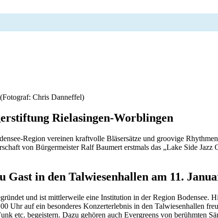
(Fotograf: Chris Danneffel)
erstiftung Rielasingen-Worblingen
odensee-Region vereinen kraftvolle Bläsersätze und groovige Rhythme
schaft von Bürgermeister Ralf Baumert erstmals das „Lake Side Jazz 
u Gast in den Talwiesenhallen am 11. Janua
ündet und ist mittlerweile eine Institution in der Region Bodensee. H
00 Uhr auf ein besonderes Konzerterlebnis in den Talwiesenhallen fre
 Funk etc. begeistern. Dazu gehören auch Evergreens von berühmten Sä