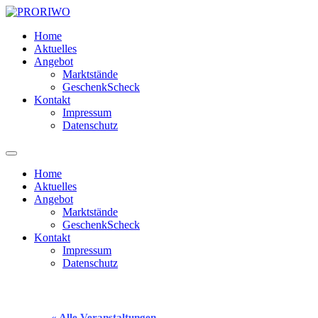
Zum
Inhalt
Home
springen
Aktuelles
Angebot
Marktstände
GeschenkScheck
Kontakt
Impressum
Datenschutz
Home
Aktuelles
Angebot
Marktstände
GeschenkScheck
Kontakt
Impressum
Datenschutz
« Alle Veranstaltungen